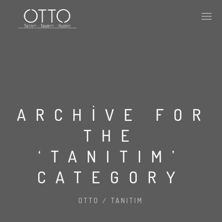
ARCHIVE FOR
THE
‘TANITIM’
CATEGORY
OTTO
/
TANITIM